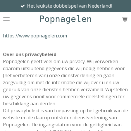
Het leukste dobbelspel van Nederland!
Ga
direct
Popnagelen
naar
de
hoofdinhoud
https://www.popnagelen.com
Over ons privacybeleid
Popnagelen geeft veel om uw privacy. Wij verwerken
daarom uitsluitend gegevens die wij nodig hebben voor
(het verbeteren van) onze dienstverlening en gaan
zorgvuldig om met de informatie die wij over u en uw
gebruik van onze diensten hebben verzameld. Wij stellen
uw gegevens nooit voor commerciële doelstellingen ter
beschikking aan derden.
Dit privacybeleid is van toepassing op het gebruik van de
website en de daarop ontsloten dienstverlening van
Popnagelen. De ingangsdatum voor de geldigheid van