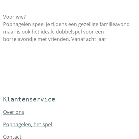
Voor wie?
Popnagelen speel je tijdens een gezellige familieavond
maar is ook hèt ideale dobbelspel voor een
borrelavondje met vrienden. Vanaf acht jaar.
Klantenservice
Over ons
Popnagelen, het spel
Contact